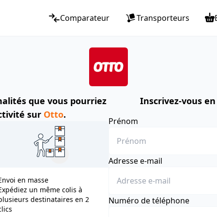
Comparateur
Transporteurs
alités que vous pourriez
Inscrivez-vous en
ctivité sur
Otto
.
Prénom
Adresse e-mail
Envoi en masse
Expédiez un même colis à
plusieurs destinataires en 2
Numéro de téléphone
clics