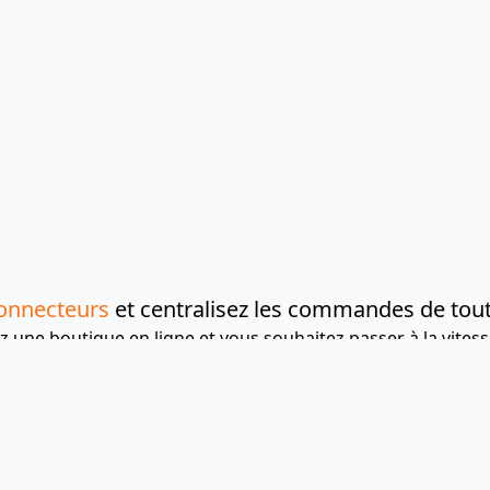
onnecteurs
et centralisez les commandes de tou
 une boutique en ligne et vous souhaitez passer à la vitess